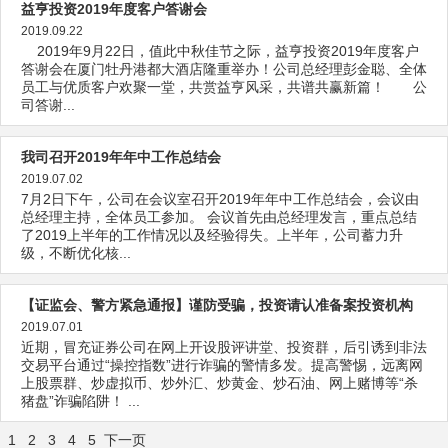
益亨投资2019年度客户答谢会
2019.09.22
2019年9月22日，值此中秋佳节之际，益亨投资2019年度客户
答谢会在厦门牡丹港都大酒店隆重举办！公司总经理彭金聪、全体
员工与优质客户欢聚一堂，共赏益亨风采，共谱共赢新篇！ 公
司答谢...
我司召开2019年年中工作总结会
2019.07.02
7月2日下午，公司在会议室召开2019年年中工作总结会，会议由
总经理主持，全体员工参加。 会议首先由总经理发言，重点总结
了2019上半年的工作情况以及经验得失。上半年，公司蓄力升
级，不断优化核...
【证监会、警方紧急通报】谨防受骗，投资请认准备案投资机构
2019.07.01
近期，冒充证券公司在网上开设股评讲堂、投资群，后引诱到非法
交易平台通过“操控指数”进行诈骗的警情多发。提高警惕，远离网
上股票群、炒虚拟币、炒外汇、炒黄金、炒石油、网上赌博等“杀
猪盘”诈骗陷阱！ ...
1
2
3
4
5
下一页